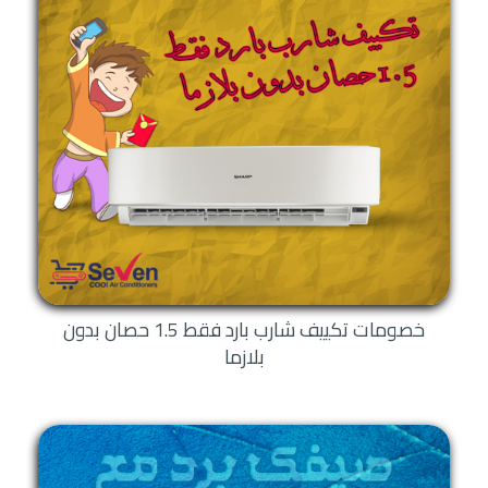
يكون وزنها 32 كجم.
كذلك فإن قطر وصلات التكييف يأتي ربع بوصة للـ طارد، أما الساحب فيكون نصف
بوصة، بالإضافة إلى أن الوصلات الملحقة مع جهاز التكييف يكون طولها 3 متر.
كما أن الطول المثالي للوصلات هو 10 متر وأقصى طول للوصلة يكون 15 متر،
وتأتي الوصلات مصنوعة من النحاس المقاوم للصدأ.
هذا بجانب أن جهاز تكييف شارب يتوفر به فلاتر كربونية نشطة تعمل على امتصاص
الروائح الكريهة، والتصدي للأتربة والغبار.
أيضًا فيقوم الجهاز بنشر وتوزيع الهواء في أربعة اتجاهات حتى يتخلل الهواء جميع
أرجاء الغرفة.
انواع تكييف شارب 1.5 حصان
وفي النقاط التالية سنعرف أكثر عن الأنواع المتوفرة من تكييف شارب 1.5 حصان في
خصومات تكييف شارب بارد فقط 1.5 حصان بدون
الأسواق العربية والمصرية، وتأتي كالتالي:
بلازما
فمن أنواع تكييف شارب التي تأتي بقدرة 1.5 حصان هي جهاز تكييف شارب تربو
كول استاندر، والذي يمتلك أعلى الخصائص والمواصفات، حيث يتوفر بخاصيتي التبريد
والتدفئة بأكبر مستوى من الكفاءة، لكنه لا يدعم خواص الانفرتر والديجيتال
والبلازما.
أما النوع الثاني من تكييف شارب 1.5 هو جهاز التكييف البلازما ديجيتال كلاستد،