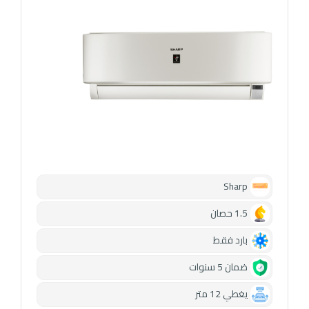
Sharp
1.5 حصان
بارد فقط
ضمان 5 سنوات
يغطي 12 متر