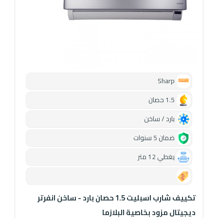
Sharp
1.5 حصان
بارد / ساخن
ضمان 5 سنوات
يغطي 12 متر
0.00
تكييف شارب اسبليت 1.5 حصان بارد - ساخن انفرتر
ديجيتال مزود بخاصية البلازما