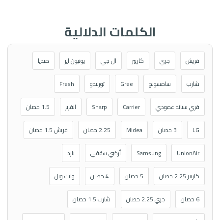
الكلمات الدلالية
فريش
جري
كاريير
ال جي
يونيون اير
ميديا
شارب
سامسونج
Gree
تورنيدو
Fresh
فري ستاند عمودي
Carrier
Sharp
انفرتر
1.5 حصان
LG
3 حصان
Midea
2.25 حصان
فريش 1.5 حصان
UnionAir
Samsung
أرضي سقفي
بارد
كاريير 2.25 حصان
5 حصان
4 حصان
وايت ويل
6 حصان
جري 2.25 حصان
شارب 1.5 حصان