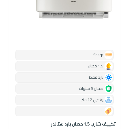
Sharp
1.5 حصان
بارد فقط
ضمان 5 سنوات
يغطي 12 متر
0.00
تكييف شارب 1.5 حصان بارد ستاندر