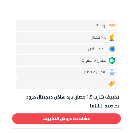
Sharp
1.5 حصان
بارد / ساخن
ضمان 5 سنوات
يغطي 12 متر
0.00
تكييف شارب 1.5 حصان بارد ساخن ديجيتال مزود
بخاصيه البلازما
مشاهدة عروض التكييف