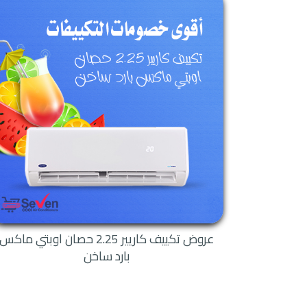
كاريير.
محافظة.
الاتصال بأقرب وكيل لكم
مميزات وعيوب تكييف كاريير :
المميزه التى تحتوى على الكثي
معنا هتستمتع بجهاز متطور و
مميزات وعيو
لكى تستطيع اختيار الجهاز الم
على كل الامكانيات الجديده ا
والاكفئ دائما .
عروض تكييف كاريير 2.25 حصان اوبتي ماكس
تكييفات كاريير
بارد ساخن
التميز بالتبريد فائق السرعه
عندما تحصل على تكييف 