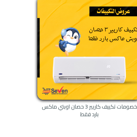
يه وهو 19319 من أجل الحصول على أرقام الوكيل الخاص بكل
ع لكم أو الطلب المباشر عن طريق
يف كاريير من المكيفات
عه بشكل عالى الكفاءه والدقه
ر لكم تلك المقاله تحتوى
يف كاريير الجهاز الافضل
خصومات تكييف كاريير 3 حصان اوبتي ماكس
بارد فقط
رتفعه والاستمتاع بافضل درجه