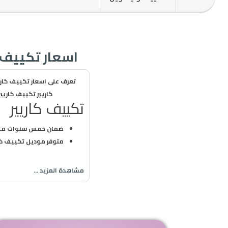
اسعار تكييف كاريير 2026 Carrier خصومات 
كاريير تكييف كار
تكييف كاريير
ضمان خمس سنوات من ش
متوفر موديل تكييف كاري
خاصية البلازما جرين لتن
قدرات تبدا من 1.5 حصان حتي 7.5 حصان
مشاهدة المزيد ...
استمتع باقوي عروض و
اسعار 
شركة تكييف كا