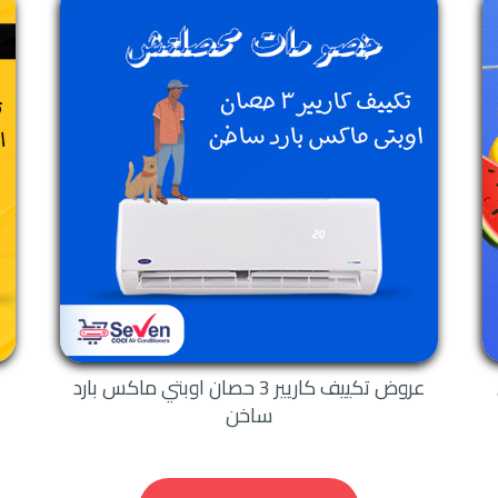
كما تم توحيد رقم ساخن واحد فقط، لكي تقوم العملاء بالاتصال عل
والآن نقدم لكم أكثر من 200-300 فرع كوكيل رسمي ومعتمد لشركة كاريير فيمكنكم زيارة أقرب فر
.
يوجد انواع وموديلات كثيره ومتعدده من المكيفات فى الاسواق ولكن نجد ان تكي
ر من الامكانيات والمواصفات التى لا تجدها الا فقط معنا وكل ده لان الشركه تصن
مختلف .
ب تكييف كاريير
كيف بالشكل المناسب لك وان يكون عالى الكفاءه مهما تم استخدامه الان نحن نوف
لتى يرغب بها المستهلك حتى يستمتع بشراء المكيف وستعرف الان مميزات وعيوب تكي
عروض تكييف كاريير 3 حصان اوبتي ماكس بارد
ساخن
كاريير هتستمتع بسرعته العاليه على تبريد الغرفه والتخلص من درجات الحراره الم