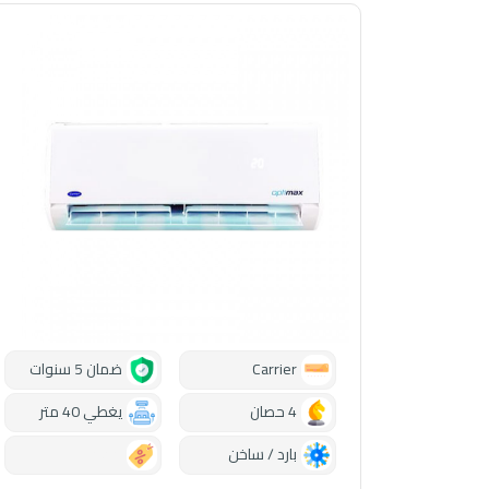
Carrier
ضمان 5 سنوات
4 حصان
يغطي 40 متر
بارد / ساخن
0.00