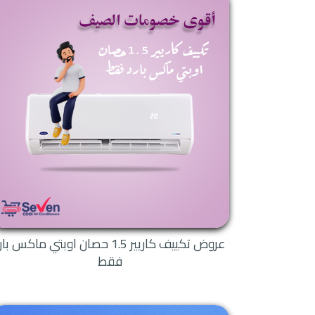
لقد تميزت شركة كاريير بكونها
ليست مجرد شركة مدتنا بأنواع م
فجميعنا نعرف جيداً أن تكييف 
توكيل كاريير ا
لقد مدتنا شركة كاريير بالكثي
للعملاء، فلا يمكن شركة بحجم ك
التوكيلات المعتمدة لها لتبلغ 
وحلها على الفور.
مميزات توكيل ك
أولاً من أهم فوائد الت
كما أنه سيقوم بتوفير 
عروض تكييف كاريير 1.5 حصان اوبتي ماكس با
حيرة متواصلة عن التكي
فقط
وبأسعار خاصة للغاية.
يقدم توكيل كاريير ترك