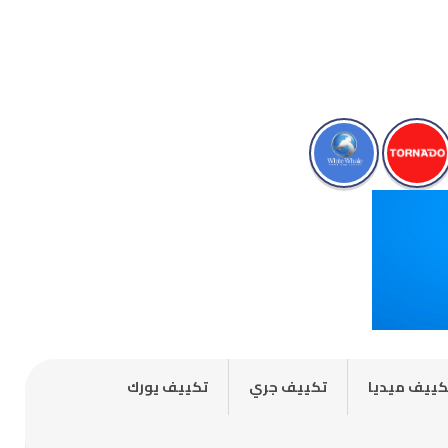
كييف ميديا
تكييف جري
تكييف يورك