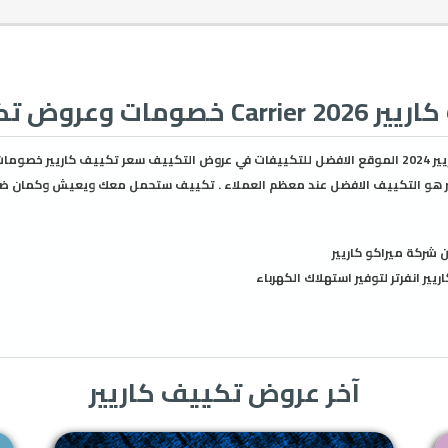
وعروض تكييفات كاريير
تعرف على اسعار تكييف كاريير 2024 الموقع الافضل للتكييفات في عروض التكييف سعر تكييف كار
يير هو التكييف الافضل عند معظم العملاء . تكييف ستحمل معك ويعيش وكمان
ركة ميراكو كاريير
ير انفرتر لتوفير استهلاك الكهرباء
قية الهواء
تكييف كاريير
من خلال موقعنا
آخر عروض تكييف كاريير
ريير