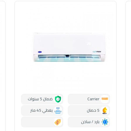
Carrier
ضمان 5 سنوات
5 حصان
يغطي 45 متر
بارد / ساخن
0.00