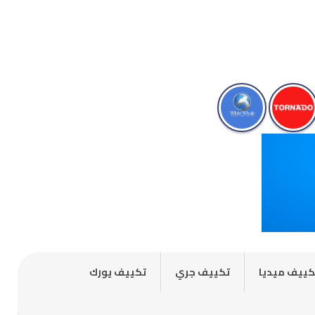
كييف ميديا
تكييف جري
تكييف يورك