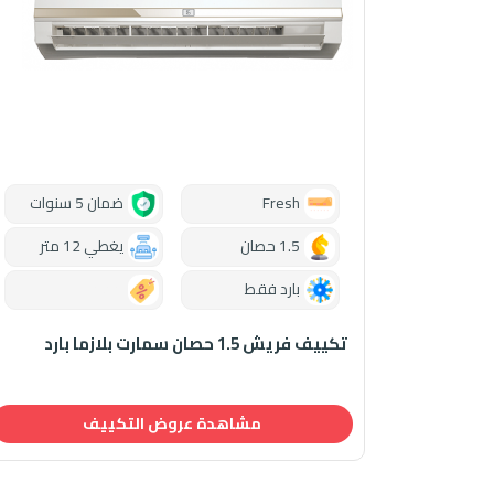
Fresh
ضمان 5 سنوات
1.5 حصان
يغطي 12 متر
بارد فقط
0.00
تكييف فريش 1.5 حصان سمارت بلازما بارد
مشاهدة عروض التكييف