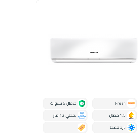
Fresh
ضمان 5 سنوات
1.5 حصان
يغطي 12 متر
بارد فقط
0.00