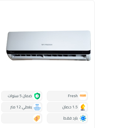
Fresh
ضمان 5 سنوات
1.5 حصان
يغطي 12 متر
بارد فقط
0.00