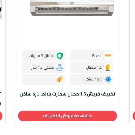
Fresh
ضمان 5 سنوات
1.5 حصان
يغطي 12 متر
بارد / ساخن
0.00
تكييف فريش 1.5 حصان سمارت بلازما بارد ساخن
ب
مشاهدة عروض التكييف