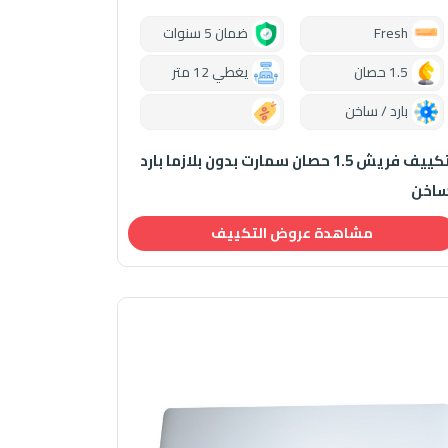
Fresh
ضمان 5 سنوات
1.5 حصان
يغطي 12 متر
بارد / ساخن
0.00
تكييف فريش 1.5 حصان سمارت بدون بلازما بارد
اخن
مشاهدة عروض التكييف