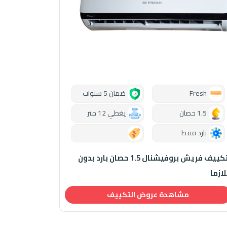
Fresh
ضمان 5 سنوات
1.5 حصان
يغطي 12 متر
بارد فقط
0.00
تكييف فريش بروفيشنال 1.5 حصان بارد بدون
لازما
مشاهدة عروض التكييف