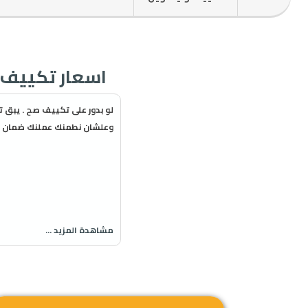
اسعار تكييف فريش 2026 Fresh خصومات
لو بدور على تكييف صح . يبق 
وعلشان نطمنك عملنك ضمان خ
مشاهدة المزيد ...