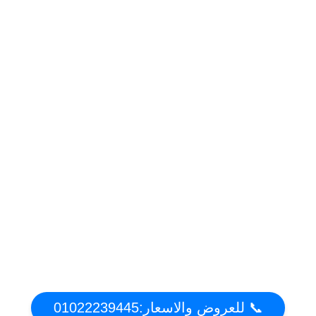
📞 للعروض والاسعار:01022239445