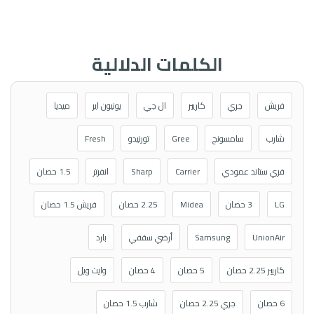
الكلمات الدلالية
فريش
جري
كاريير
ال جي
يونيون اير
ميديا
شارب
سامسونج
Gree
تورنيدو
Fresh
فري ستاند عمودي
Carrier
Sharp
انفرتر
1.5 حصان
LG
3 حصان
Midea
2.25 حصان
فريش 1.5 حصان
UnionAir
Samsung
أرضي سقفي
بارد
كاريير 2.25 حصان
5 حصان
4 حصان
وايت ويل
6 حصان
جري 2.25 حصان
شارب 1.5 حصان