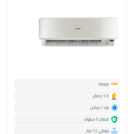
Sharp
1.5 حصان
بارد / ساخن
ضمان 5 سنوات
يغطي 12 متر