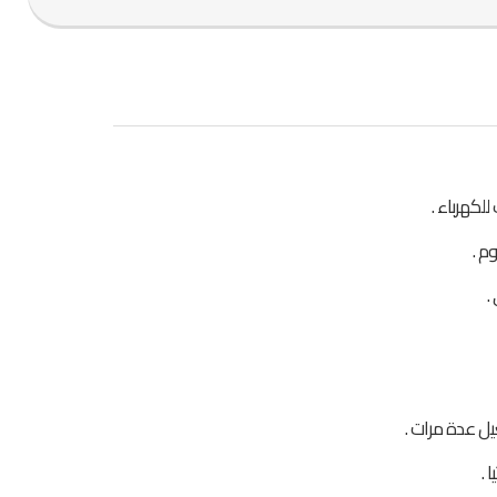
كهرباء .
م .
.
يل عدة مرات .
 .