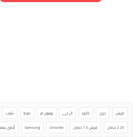
فريش
جري
كاريير
ال جي
يونيون اير
ميديا
شارب
2.25 حصان
فريش 1.5 حصان
UnionAir
Samsung
أرضي سق