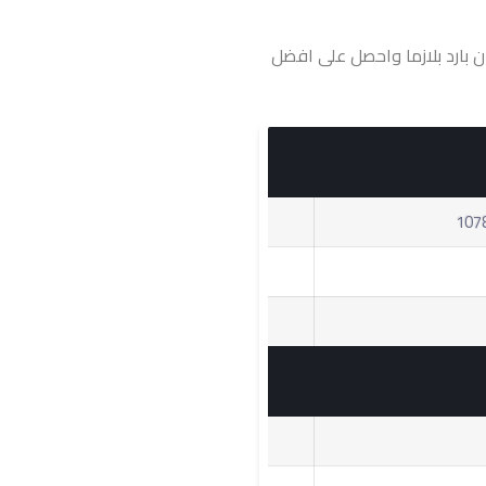
 اونلاين تكييف فريش بروفيشنال 3 حصان بارد بلازما واحصل على افضل