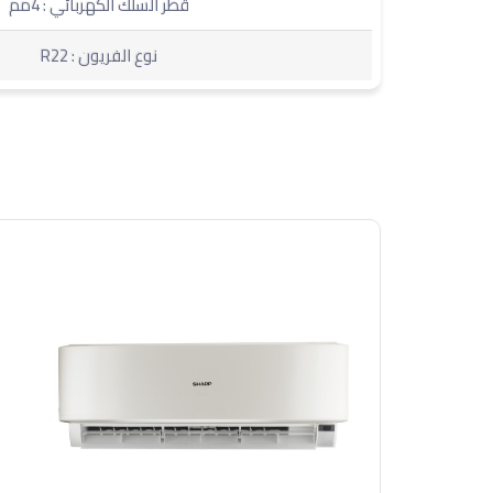
قطر السلك الكهربائي : 4مم
نوع الفريون : R22