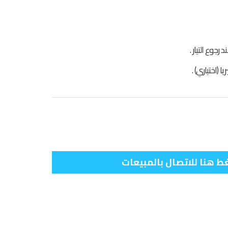
جوع التيار .
ا (اختياري) .
 هنا للاتصال بالمبيعات