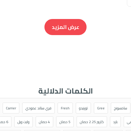
عرض المزيد
الكلمات الدلالية
سامسونج
Gree
تورنيدو
Fresh
فري ستاند عمودي
Carrier
في
بارد
كاريير 2.25 حصان
5 حصان
4 حصان
وايت ويل
6 حصان