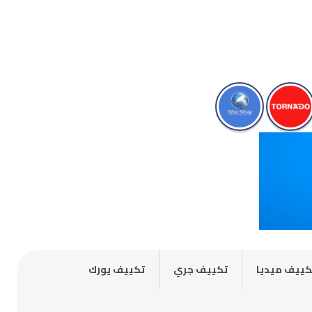
كييف ميديا
تكييف جري
تكييف يورك