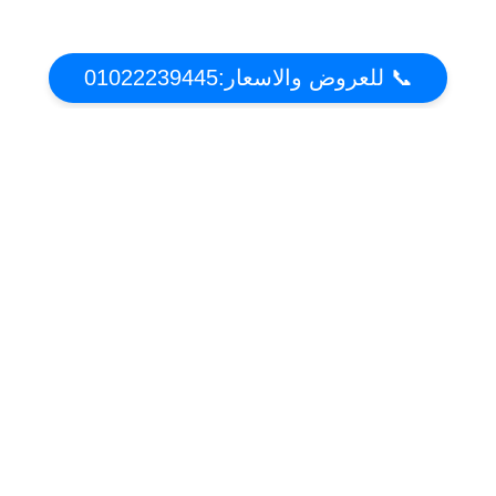
📞 للعروض والاسعار:01022239445
عن تكييف دوت كوم | أقوي عروض واسعار التكييفات
2021 فى مصر
موقع عروض وخصومات التكييفات فى مصر . تعرف على مميزات وعيوب التكييفات واحصل
على افضل سعر
أقسام الموقع
تكييف فريش
تكييف كاريير