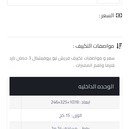
السعر :
0.00 جنية
مواصفات التكييف :
سعر و مواصفات تكييف فريش نيو بروفيشنال 3 حصان بارد
بلازما واهم المميزات .
الوحده الداخليه
ابعاد : 1078×325×246
الوزن : 15 كج
يغطى مساحة : 24 م2