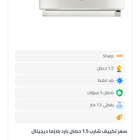
Sharp
1.5 حصان
بارد فقط
ضمان 5 سنوات
يغطي 12 متر
0.00
سعر تكييف شارب 1.5 حصان بارد بلازما ديجيتال