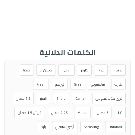
الكلمات الدلالية
فريش
جري
كاريير
ال جي
يونيون اير
ميديا
شارب
سامسونج
Gree
تورنيدو
Fresh
فري ستاند عمودي
Carrier
Sharp
انفرتر
1.5 حصان
LG
3 حصان
Midea
2.25 حصان
فريش 1.5 حصان
UnionAir
Samsung
أرضي سقفي
بارد