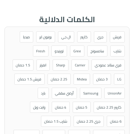
الكلمات الدلالية
فريش
جري
كاريير
ال جي
يونيون اير
ميديا
شارب
سامسونج
Gree
تورنيدو
Fresh
فري ستاند عمودي
Carrier
Sharp
انفرتر
1.5 حصان
LG
3 حصان
Midea
2.25 حصان
فريش 1.5 حصان
UnionAir
Samsung
أرضي سقفي
بارد
كاريير 2.25 حصان
5 حصان
4 حصان
وايت ويل
6 حصان
جري 2.25 حصان
شارب 1.5 حصان