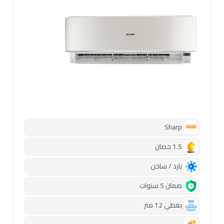
Sharp
1.5 حصان
بارد / ساخن
ضمان 5 سنوات
يغطي 12 متر