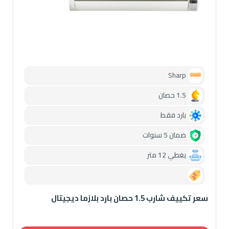
Sharp
1.5 حصان
بارد فقط
ضمان 5 سنوات
يغطي 12 متر
0.00
سعر تكييف شارب 1.5 حصان بارد بلازما ديجيتال