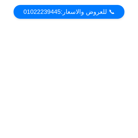
📞 للعروض والاسعار:01022239445
عن تكييف دوت كوم | أقوي عروض واسعار التكييفات
2021 فى مصر
موقع عروض وخصومات التكييفات فى مصر . تعرف على مميزات وعيوب التكييفات واحصل
على افضل سعر
أقسام الموقع
تكييف فريش
تكييف كاريير
تكييف يونيون اير
تكييف شارب