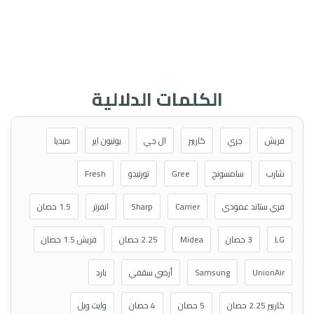
الكلمات الدلالية
فريش
جري
كاريير
ال جي
يونيون اير
ميديا
شارب
سامسونج
Gree
تورنيدو
Fresh
فري ستاند عمودي
Carrier
Sharp
انفرتر
1.5 حصان
LG
3 حصان
Midea
2.25 حصان
فريش 1.5 حصان
UnionAir
Samsung
أرضي سقفي
بارد
كاريير 2.25 حصان
5 حصان
4 حصان
وايت ويل