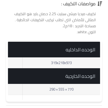
مواصفات التكييف :
تكييف ميديا ميشن سبليت 2.25 حصان بارد هو التكييف
المثالى للأماكن التى تطلب تركيب التكييفات الحائطية .
مساحة التبريد : 18م2.
اللون white.
الوحده الداخليه
319x218x973
الوحده الخارجية
770 × 555 × 290