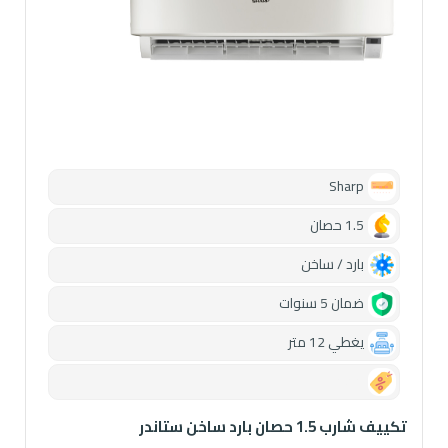
Sharp
1.5 حصان
بارد / ساخن
ضمان 5 سنوات
يغطي 12 متر
0.00
تكييف شارب 1.5 حصان بارد ساخن ستاندر