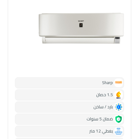
Sharp
1.5 حصان
بارد / ساخن
ضمان 5 سنوات
يغطي 12 متر