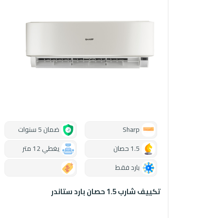
Sharp
ضمان 5 سنوات
1.5 حصان
يغطي 12 متر
بارد فقط
0.00
تكييف شارب 1.5 حصان بارد ستاندر