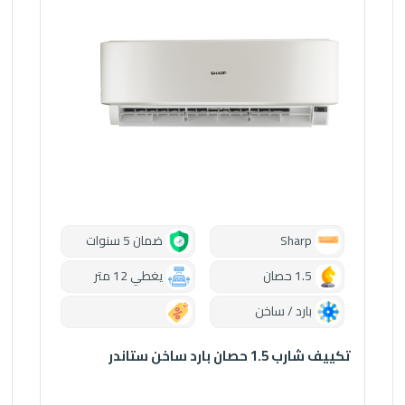
Sharp
ضمان 5 سنوات
1.5 حصان
يغطي 12 متر
بارد / ساخن
0.00
تكييف شارب 1.5 حصان بارد ساخن ستاندر