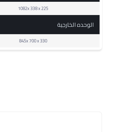
1082x 338 x 225
الوحده الخارجية
845x 700 x 330