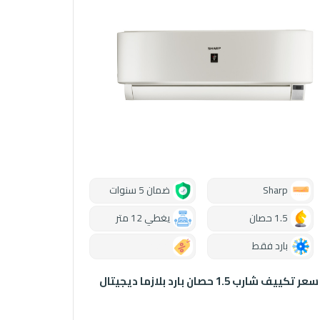
Sharp
ضمان 5 سنوات
1.5 حصان
يغطي 12 متر
بارد فقط
0.00
سعر تكييف شارب 1.5 حصان بارد بلازما ديجيتال