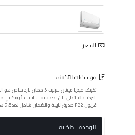
السعر :
0.00 جنية
مواصفات التكييف :
تكييف ميديا ميشن سبليت 5 حصان با
فريون R22 صديق للبيئة والضمان شامل لمدة 5 سنوات.
الوحده الداخليه