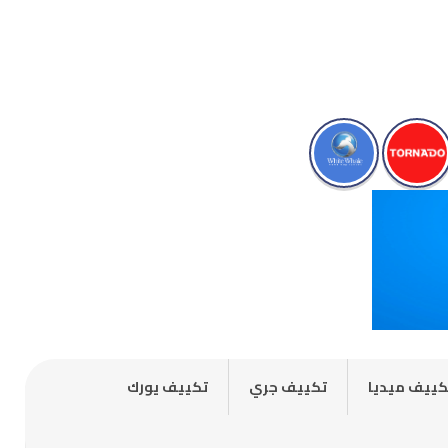
كييف ميديا
تكييف جري
تكييف يورك