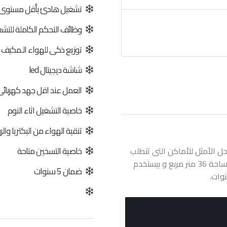
تشغيل هادئ بأقل مستوى
وظائف التحكم الكاملة للتشغي
توزيع ذكى للهواء الـمكيف
شاشة ديجيتال led
العمل عند اقل جهد كهربائ
خاصية التشغيل اثاء النوم
تنقية الهواء من البكتريا والر
خاصية التسخين متاحة
رد ساخن هو الحل الأمثل للأماكن التى تتطلب
التركيب الحائطى لان تصميمه جذاب جداً وبيكفي مساحة 36 متر مربع و بيستخدم
ضمان 5 سنوات