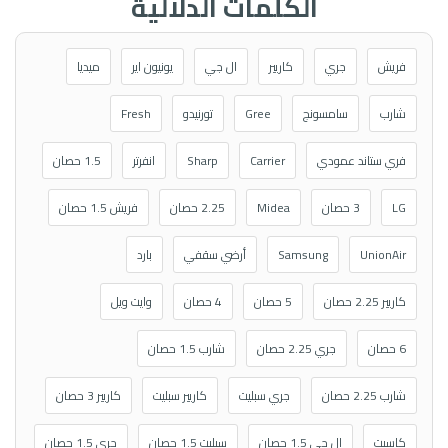
الكلمات الدلالية
فريش
جري
كاريير
ال جي
يونيون اير
ميديا
شارب
سامسونج
Gree
تورنيدو
Fresh
فري ستاند عمودي
Carrier
Sharp
انفرتر
1.5 حصان
LG
3 حصان
Midea
2.25 حصان
فريش 1.5 حصان
UnionAir
Samsung
أرضي سقفي
بارد
كاريير 2.25 حصان
5 حصان
4 حصان
وايت ويل
6 حصان
جري 2.25 حصان
شارب 1.5 حصان
شارب 2.25 حصان
جري سبليت
كاريير سبليت
كاريير 3 حصان
كاسيت
ال جي 1.5 حصان
سبليت 1.5 حصان
جري 1.5 حصان