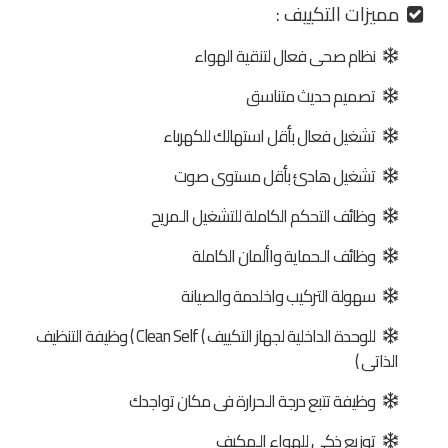
مميزات التكييف :
نظام صحى فعال لتنقية الهواء
تصميم حديث متناسق
تشغيل فعال بأقل استهالك للكهرباء
تشغيل هادئ بأقل مستوى صوت
وظائف التحكم الكاملة للتشغيل الـمريح
وظائف الـحماية واألمان الكاملة
سهولة التركيب واخلدمة والصيانة
للوحدة الداخلية لجهاز التكييف ) Clean Self ) وظيفة التنظيف
الذاتى )
وظيفة تتبع درجة الـحرارة فى مكان تواجدك
توزيع ذكى للهواء الـمكيف