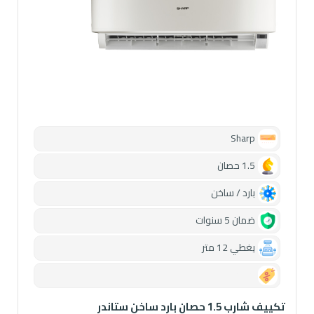
Sharp
1.5 حصان
بارد / ساخن
ضمان 5 سنوات
يغطي 12 متر
0.00
تكييف شارب 1.5 حصان بارد ساخن ستاندر