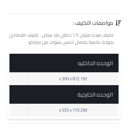
0.00 جنية
مواصفات التكييف :
تكييف ميديا ميشن 1.5 حصان بارد ساخن . تكييف اقتصادي
بجودة عالمية بضمان خمس سنوات من ميراكو
الوحده الداخليه
192 x 300 x 812
الوحده الخارجية
290 x 555 x 770