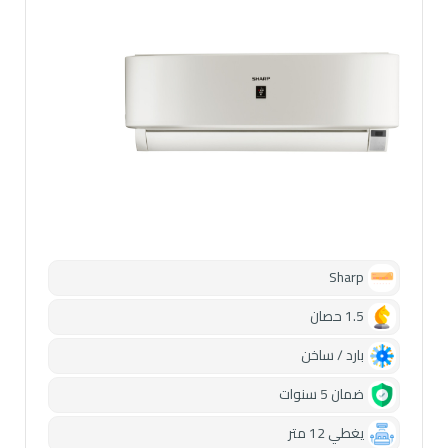
Sharp
1.5 حصان
بارد / ساخن
ضمان 5 سنوات
يغطي 12 متر