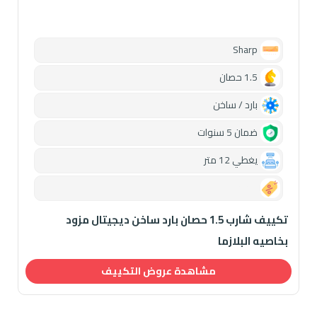
Sharp
1.5 حصان
بارد / ساخن
ضمان 5 سنوات
يغطي 12 متر
0.00
تكييف شارب 1.5 حصان بارد ساخن ديجيتال مزود
بخاصيه البلازما
مشاهدة عروض التكييف