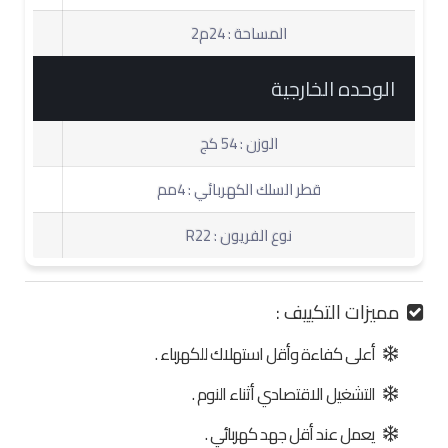
المساحة : 24م2
الوحده الخارجية
الوزن : 54 كج
قطر السلك الكهربائي : 4مم
نوع الفريون : R22
مميزات التكييف :
أعلى كفاءة وأقل استهلاك للكهرباء .
التشغيل الاقتصادي أثناء النوم .
يعمل عند أقل جهد كهربائي .