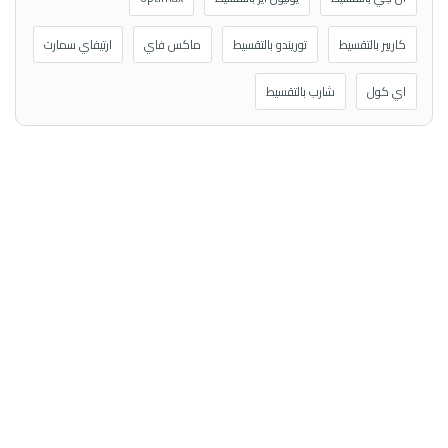
كاريير بالتقسيط
توريندو بالتقسيط
ماكس فاي
ارتيفاي سمارت
اي كول
شارب بالتقسيط