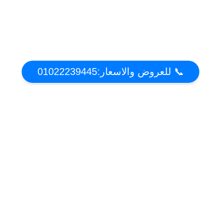
📞 للعروض والاسعار:01022239445
عن تكييف دوت كوم | أقوي عروض واسعار التكييفات
2021 فى مصر
موقع عروض وخصومات التكييفات فى مصر . تعرف على مميزات وعيوب التكييفات واحصل
على افضل سعر