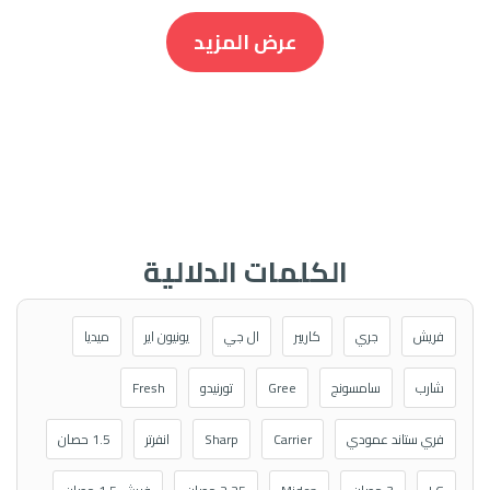
عرض المزيد
الكلمات الدلالية
فريش
جري
كاريير
ال جي
يونيون اير
ميديا
شارب
سامسونج
Gree
تورنيدو
Fresh
فري ستاند عمودي
Carrier
Sharp
انفرتر
1.5 حصان