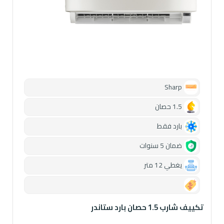
Sharp
1.5 حصان
بارد فقط
ضمان 5 سنوات
يغطي 12 متر
0.00
تكييف شارب 1.5 حصان بارد ستاندر