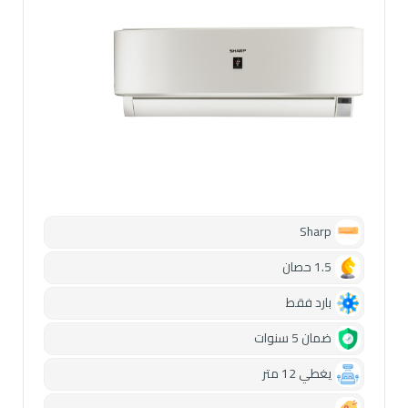
Sharp
1.5 حصان
بارد فقط
ضمان 5 سنوات
يغطي 12 متر