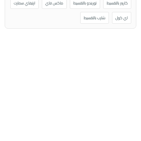
كاريير بالتقسيط
توريندو بالتقسيط
ماكس فاي
ارتيفاي سمارت
اي كول
شارب بالتقسيط