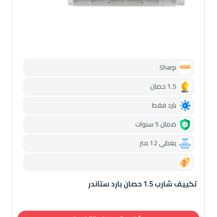
Sharp
1.5 حصان
بارد فقط
ضمان 5 سنوات
يغطي 12 متر
0.00
تكييف شارب 1.5 حصان بارد ستاندر