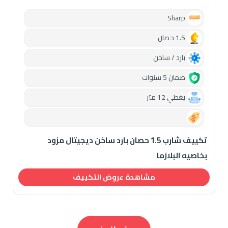
Sharp
1.5 حصان
بارد / ساخن
ضمان 5 سنوات
يغطي 12 متر
0.00
تكييف شارب 1.5 حصان بارد ساخن ديجيتال مزود
بخاصيه البلازما
مشاهدة عروض التكييف