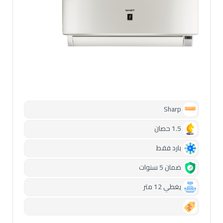
Sharp
1.5 حصان
بارد فقط
ضمان 5 سنوات
يغطي 12 متر
0.00