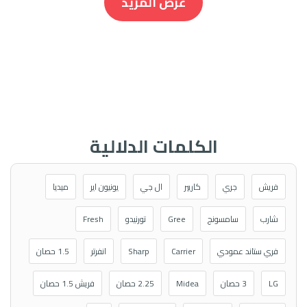
عرض المزيد
الكلمات الدلالية
فريش
جري
كاريير
ال جي
يونيون اير
ميديا
شارب
سامسونج
Gree
تورنيدو
Fresh
فري ستاند عمودي
Carrier
Sharp
انفرتر
1.5 حصان
LG
3 حصان
Midea
2.25 حصان
فريش 1.5 حصان