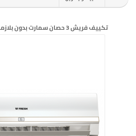
تكييف فريش 3 حصان سمارت بدون بلازما بارد ساخن