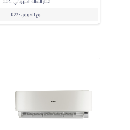
قطر السلك الكهربائي : 4مم
نوع الفريون : R22