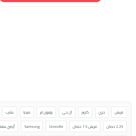
فريش
جري
كاريير
ال جي
يونيون اير
ميديا
شارب
2.25 حصان
فريش 1.5 حصان
UnionAir
Samsung
أرضي سق