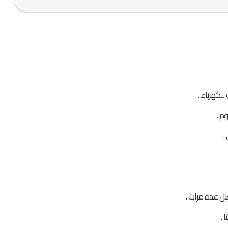
كهرباء .
م .
.
يل عدة مرات .
 .