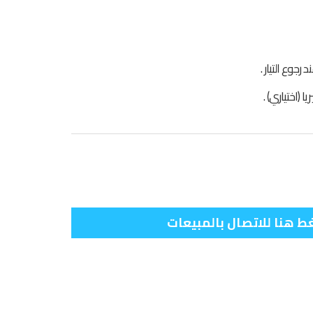
جوع التيار .
ا (اختياري) .
 هنا للاتصال بالمبيعات