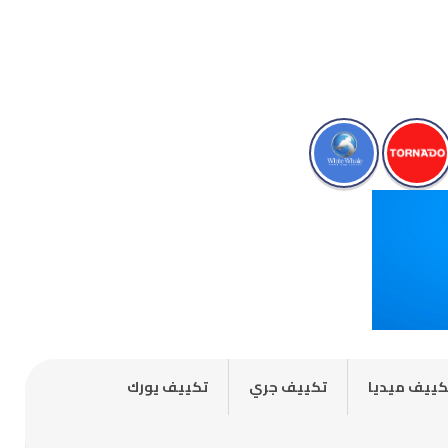
كييف ميديا
تكييف جري
تكييف يورك