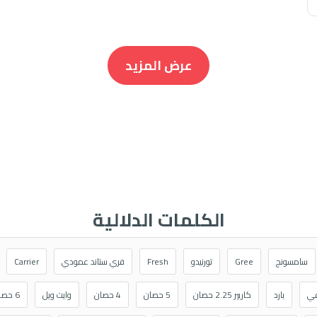
عرض المزيد
الكلمات الدلالية
سامسونج
Gree
تورنيدو
Fresh
فري ستاند عمودي
Carrier
في
بارد
كاريير 2.25 حصان
5 حصان
4 حصان
وايت ويل
6 حصان