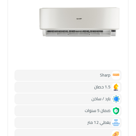
Sharp
1.5 حصان
بارد / ساخن
ضمان 5 سنوات
يغطي 12 متر
0.00