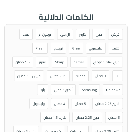
الكلمات الدلالية
فريش
جري
كاريير
ال جي
يونيون اير
ميديا
شارب
سامسونج
Gree
تورنيدو
Fresh
فري ستاند عمودي
Carrier
Sharp
انفرتر
1.5 حصان
LG
3 حصان
Midea
2.25 حصان
فريش 1.5 حصان
UnionAir
Samsung
أرضي سقفي
بارد
كاريير 2.25 حصان
5 حصان
4 حصان
وايت ويل
6 حصان
جري 2.25 حصان
شارب 1.5 حصان
شارب 2.25 حصان
جري سبليت
كاريير سبليت
كاريير 3 حصان