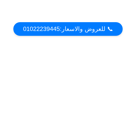
📞 للعروض والاسعار:01022239445
عن تكييف دوت كوم | أقوي عروض واسعار التكييفات
2021 فى مصر
موقع عروض وخصومات التكييفات فى مصر . تعرف على مميزات وعيوب التكييفات واحصل
على افضل سعر
أقسام الموقع