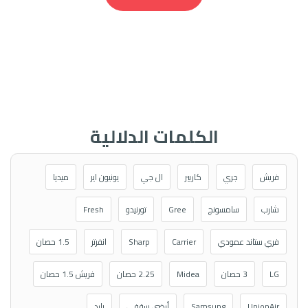
الكلمات الدلالية
فريش
جري
كاريير
ال جي
يونيون اير
ميديا
شارب
سامسونج
Gree
تورنيدو
Fresh
فري ستاند عمودي
Carrier
Sharp
انفرتر
1.5 حصان
LG
3 حصان
Midea
2.25 حصان
فريش 1.5 حصان
UnionAir
Samsung
أرضي سقفي
بارد