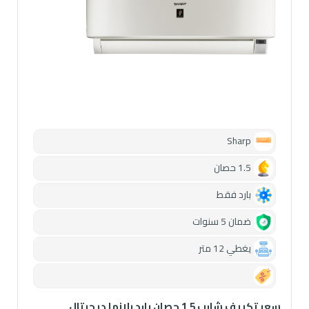
Sharp
1.5 حصان
بارد فقط
ضمان 5 سنوات
يغطي 12 متر
0.00
سعر تكييف شارب 1.5 حصان بارد بلازما ديجيتال