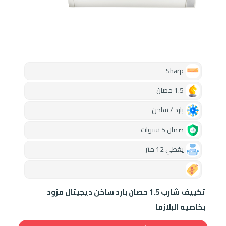
Sharp
1.5 حصان
بارد / ساخن
ضمان 5 سنوات
يغطي 12 متر
0.00
تكييف شارب 1.5 حصان بارد ساخن ديجيتال مزود
بخاصيه البلازما