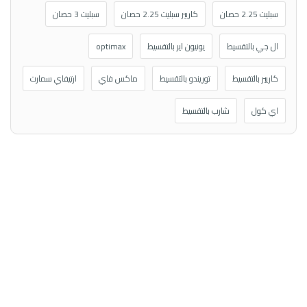
سبليت 2.25 حصان
كاريير سبليت 2.25 حصان
سبليت 3 حصان
ال جي بالتقسيط
يونيون اير بالتقسيط
optimax
كاريير بالتقسيط
توريندو بالتقسيط
ماكس فاي
ارتيفاي سمارت
اي كول
شارب بالتقسيط