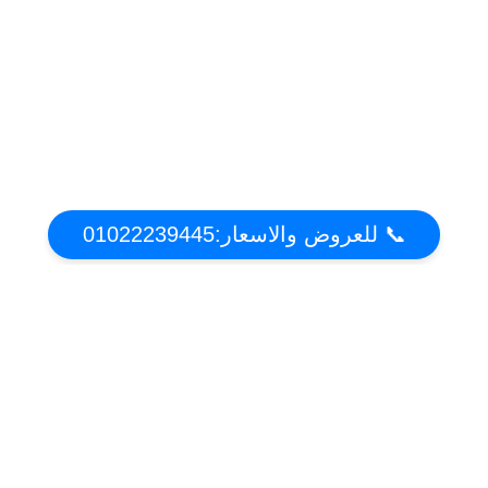
📞 للعروض والاسعار:01022239445
عن تكييف دوت كوم | أقوي عروض واسعار التكييفات
2021 فى مصر