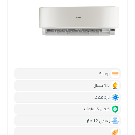
Sharp
1.5 حصان
بارد فقط
ضمان 5 سنوات
يغطي 12 متر
0.00