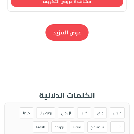
مشاهدة عروض التكييف
عرض المزيد
الكلمات الدلالية
فريش
جري
كاريير
ال جي
يونيون اير
ميديا
شارب
سامسونج
Gree
تورنيدو
Fresh