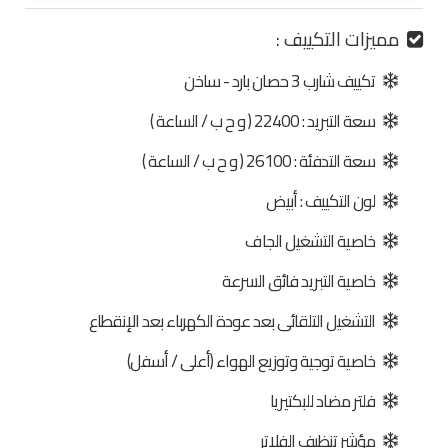
مميزات التكييف :
تكييف شارب 3 حصان بارد - ساخن
سعة التبريد : 22400 ( و ح ب / الساعة )
سعة التدفئة : 26100 ( و ح ب / الساعة )
لون التكييف : أبيض
خاصية التشغيل الجاف
خاصية التبريد فائق السرعة
التشغيل التلقائى بعد عودة الكهرباء بعد الإنقطاع
خاصية توجية وتوزيع الهواء (أعلى / أسفل)
فلتر مضاد للبكتيريا
مؤشر تنظيف الفلاتر