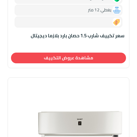
يغطي 12 متر
0.00
سعر تكييف شارب 1.5 حصان بارد بلازما ديجيتال
مشاهدة عروض التكييف