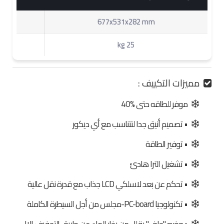
677x531x282 mm
25 kg
مميزات التكييف :
موفر للطاقه حتى %40
• تصميم أنيق جدا لتتناسب مع أي ديكور
• توفير الطاقة
• تشغيل الترا هادئ
• تحكم عن بعد لاسلكي LCD جذاب مع قدرة نقل عالية
• تكنولوجيا PC-board-مجلس من أجل السيطرة الكاملة