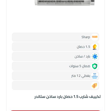
Sharp
1.5 حصان
بارد / ساخن
ضمان 5 سنوات
يغطي 12 متر
0.00
تكييف شارب 1.5 حصان بارد ساخن ستاندر