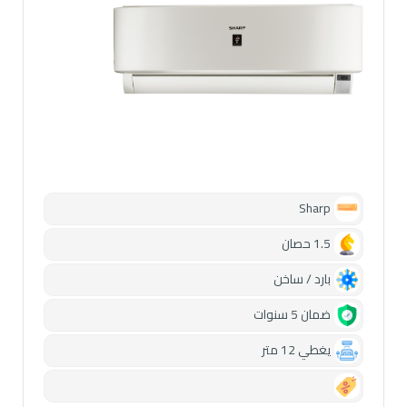
Sharp
1.5 حصان
بارد / ساخن
ضمان 5 سنوات
يغطي 12 متر
0.00