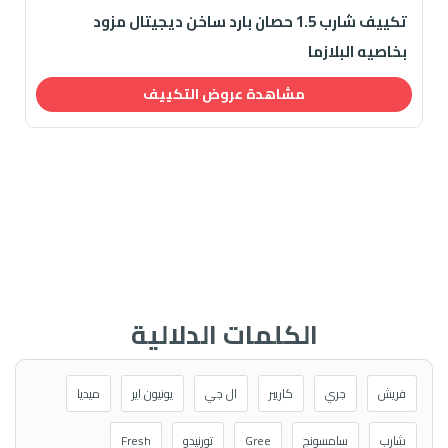
تكييف شارب 1.5 حصان بارد ساخن ديجيتال مزود
بخاصيه البلازما
مشاهدة عروض التكييف
الكلمات الدلالية
فريش
جري
كاريير
ال جي
يونيون اير
ميديا
شارب
سامسونج
Gree
تورنيدو
Fresh