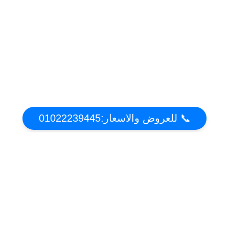
📞 للعروض والاسعار:01022239445
عن تكييف دوت كوم | أقوي عروض واسعار التكييفات
2021 فى مصر