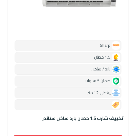
Sharp
1.5 حصان
بارد / ساخن
ضمان 5 سنوات
يغطي 12 متر
0.00
تكييف شارب 1.5 حصان بارد ساخن ستاندر