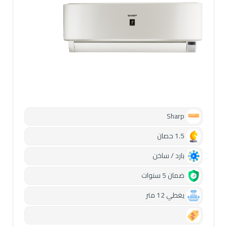
Sharp
1.5 حصان
بارد / ساخن
ضمان 5 سنوات
يغطي 12 متر
0.00