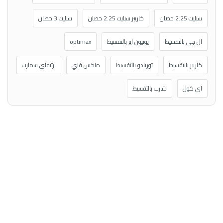
سبليت 2.25 حصان
كاريير سبليت 2.25 حصان
سبليت 3 حصان
ال جي بالتقسيط
يونيون اير بالتقسيط
optimax
كاريير بالتقسيط
توريندو بالتقسيط
ماكس فاي
ارتيفاي سمارت
اي كول
شارب بالتقسيط