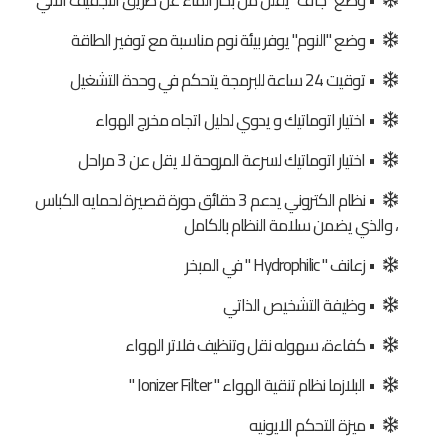
• وضع "جاف" يقلل من بخار الماء عن طريق التجفيف الالي
• وضع "النوم" يوفر بيئة نوم مناسبة مع توفير الطاقة
• توقيت 24 ساعة للبرمجة يتحكم في وحدة التشغيل
• اختيار اتوماتيك و يدوي لدليل اتجاه مخرج الهواء
• اختيار اتوماتيك لسرعة المروحة لا يقل عن 3 مراحل
• نظام الكتروني يدعم 3 دقائق دورة قصيرة لحمايه الكباس
، والذي يضمن سلامة النظام بالكامل
• زعانف " Hydrophilic " في المبخر
• وظيفة التشخيص الذاتي
• كفاءة، سهوله نقل وتنظيف فلاتر الهواء
• البلازما نظام تنقية الهواء " Ionizer Filter "
• ميزة التحكم الايونيه