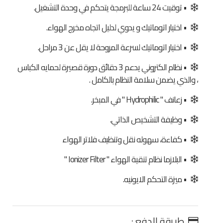
• توقيت 24 ساعة للبرمجة يتحكم في وحدة التشغيل.
• اختيار اتوماتيك و يدوي لدليل اتجاه مخرج الهواء.
• اختيار اتوماتيك لسرعة المروحة لا يقل عن 3 مراحل.
• نظام الكتروني يدعم 3 دقائق دورة قصيرة لحمايه الكباس
، والذي يضمن سلامة النظام بالكامل .
• زعانف " Hydrophilic " في المبخر.
• وظيفة التشخيص الذاتي.
• كفاءة، سهوله نقل وتنظيف فلاتر الهواء
• البلازما نظام تنقية الهواء " Ionizer Filter "
• ميزة التحكم الايونيه.
طريقة الدفع :