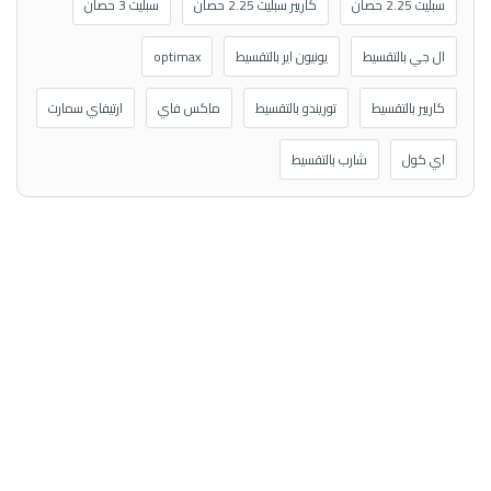
سبليت 2.25 حصان
كاريير سبليت 2.25 حصان
سبليت 3 حصان
ال جي بالتقسيط
يونيون اير بالتقسيط
optimax
كاريير بالتقسيط
توريندو بالتقسيط
ماكس فاي
ارتيفاي سمارت
اي كول
شارب بالتقسيط