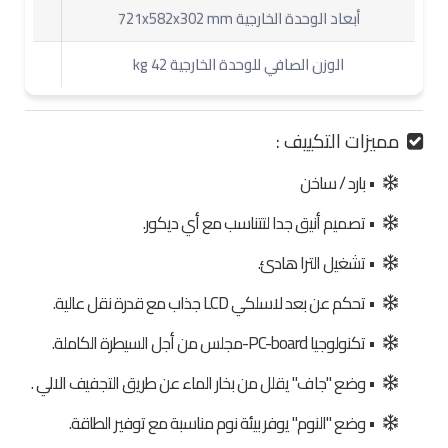
أبعاد الوحدة الخارجية 721x582x302 mm
الوزن الصافي للوحدة الخارجية 42 kg
مميزات التكييف :
• بارد / ساخن
• تصميم أنيق جدا لتتناسب مع أي ديكور.
• تشغيل الترا هادئ.
• تحكم عن بعد لاسلكي LCD جذاب مع قدرة نقل عالية.
• تكنولوجيا PC-board-مجلس من أجل السيطرة الكاملة.
• وضع "جاف" يقلل من بخار الماء عن طريق التجفيف الالي .
• وضع "النوم" يوفر بيئة نوم مناسبة مع توفير الطاقة.