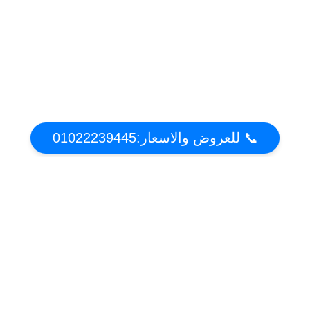
📞 للعروض والاسعار:01022239445
عن تكييف دوت كوم | أقوي عروض واسعار التكييفات
2021 فى مصر
موقع عروض وخصومات التكييفات فى مصر . تعرف على مميزات وعيوب التكييفات واحصل