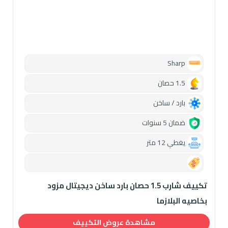
Sharp
1.5 حصان
بارد / ساخن
ضمان 5 سنوات
يغطي 12 متر
0.00
تكييف شارب 1.5 حصان بارد ساخن ديجيتال مزود
بخاصيه البلازما
مشاهدة عروض التكييف