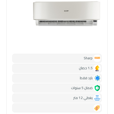
Sharp
1.5 حصان
بارد فقط
ضمان 5 سنوات
يغطي 12 متر
0.00