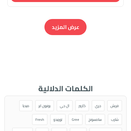
عرض المزيد
الكلمات الدلالية
فريش
جري
كاريير
ال جي
يونيون اير
ميديا
شارب
سامسونج
Gree
تورنيدو
Fresh