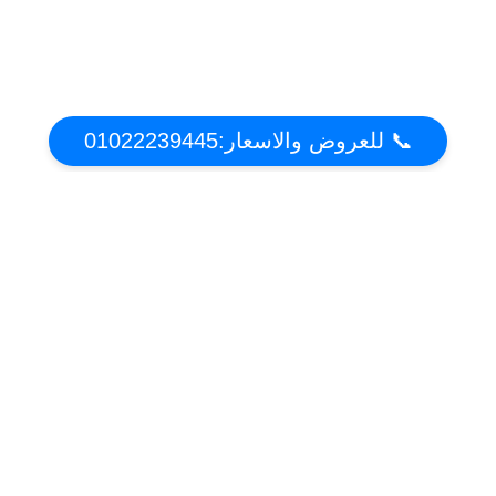
📞 للعروض والاسعار:01022239445
عن تكييف دوت كوم | أقوي عروض واسعار التكييفات
2021 فى مصر
موقع عروض وخصومات التكييفات فى مصر . تعرف على مميزات وعيوب التكييفات واحصل
على افضل سعر