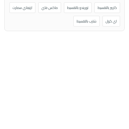
كاريير بالتقسيط
توريندو بالتقسيط
ماكس فاي
ارتيفاي سمارت
اي كول
شارب بالتقسيط