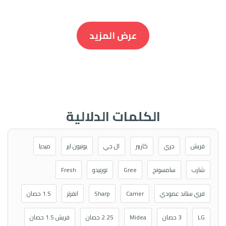
عرض المزيد
الكلمات الدلالية
فريش
جري
كاريير
ال جي
يونيون اير
ميديا
شارب
سامسونج
Gree
تورنيدو
Fresh
فري ستاند عمودي
Carrier
Sharp
انفرتر
1.5 حصان
LG
3 حصان
Midea
2.25 حصان
فريش 1.5 حصان