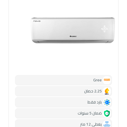
Gree
2.25 حصان
بارد فقط
ضمان 5 سنوات
يغطي 12 متر