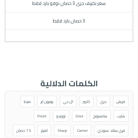
سعر تكييف جرى 3 حصان نوفو بارد فقط
3 حصان بارد فقط
الكلمات الدلالية
فريش
جري
كاريير
ال جي
يونيون اير
ميديا
شارب
سامسونج
Gree
تورنيدو
Fresh
فري ستاند عمودي
Carrier
Sharp
انفرتر
1.5 حصان