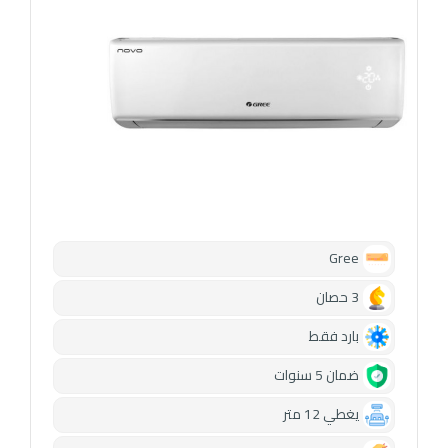
Gree
3 حصان
بارد فقط
ضمان 5 سنوات
يغطي 12 متر