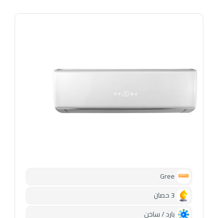
Gree
3 حصان
بارد / ساخن