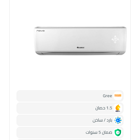
Gree
1.5 حصان
بارد / ساخن
ضمان 5 سنوات