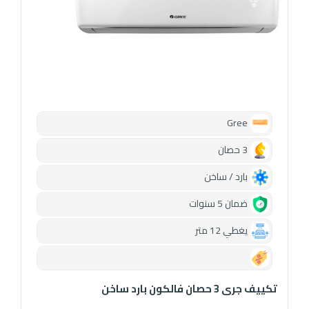
Gree
3 حصان
بارد / ساخن
ضمان 5 سنوات
يغطي 12 متر
0.00
تكييف جرى 3 حصان فالكون بارد ساخن