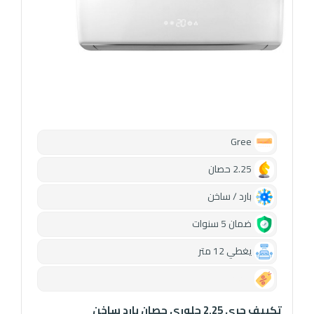
Gree
2.25 حصان
بارد / ساخن
ضمان 5 سنوات
يغطي 12 متر
0.00
تكييف جرى 2.25 جلوري حصان بارد ساخن