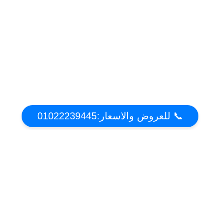
📞 للعروض والاسعار:01022239445
عن تكييف دوت كوم | أقوي عروض واسعار التكييفات