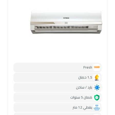
Fresh
1.5 حصان
بارد / ساخن
ضمان 5 سنوات
يغطي 12 متر