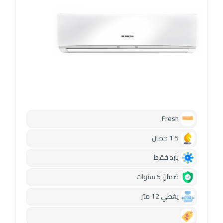
Fresh
1.5 حصان
بارد فقط
ضمان 5 سنوات
يغطي 12 متر
0.00