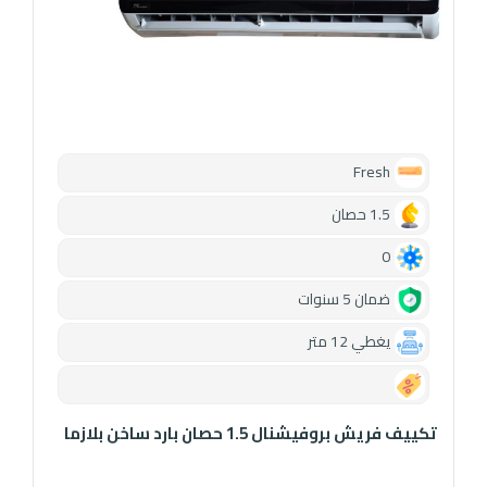
Fresh
1.5 حصان
0
ضمان 5 سنوات
يغطي 12 متر
0.00
تكييف فريش بروفيشنال 1.5 حصان بارد ساخن بلازما