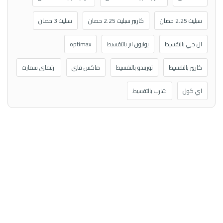
سبليت 2.25 حصان
كاريير سبليت 2.25 حصان
سبليت 3 حصان
ال جي بالتقسيط
يونيون اير بالتقسيط
optimax
كاريير بالتقسيط
توريندو بالتقسيط
ماكس فاي
ارتيفاي سمارت
اي كول
شارب بالتقسيط