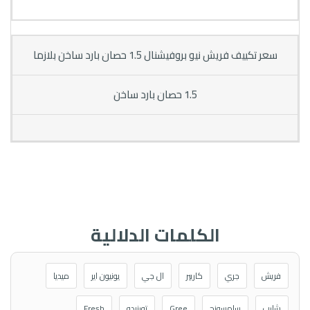
سعر تكييف فريش نيو بروفيشنال 1.5 حصان بارد ساخن بلازما
1.5 حصان بارد ساخن
الكلمات الدلالية
فريش
جري
كاريير
ال جي
يونيون اير
ميديا
شارب
سامسونج
Gree
تورنيدو
Fresh