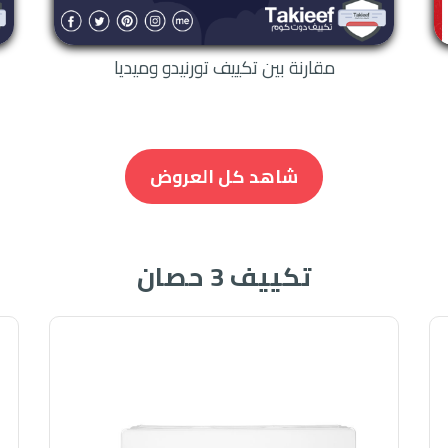
مقارنة بين تكييف تورنيدو وميديا
شاهد كل العروض
تكييف 3 حصان