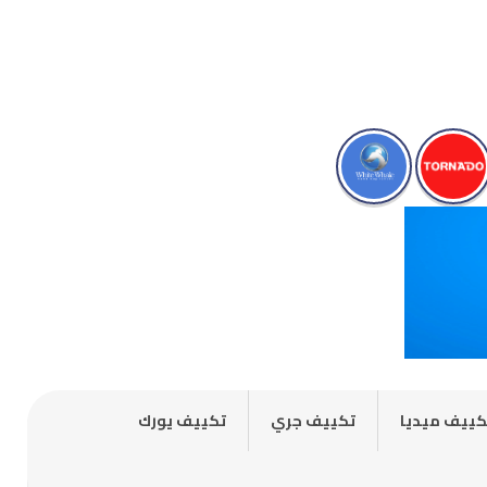
كييف ميديا
تكييف جري
تكييف يورك