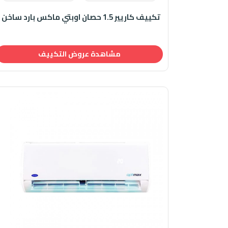
تكييف كاريير 1.5 حصان اوبتي ماكس بارد ساخن
مشاهدة عروض التكييف