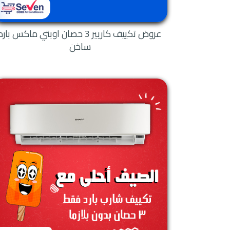
عروض تكييف كاريير 3 حصان اوبتي ماكس بارد
ساخن