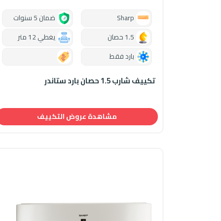
Sharp
ضمان 5 سنوات
1.5 حصان
يغطي 12 متر
بارد فقط
0.00
تكييف شارب 1.5 حصان بارد ستاندر
مشاهدة عروض التكييف