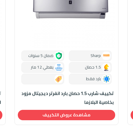
Sharp
ضمان 5 سنوات
1.5 حصان
يغطي 12 متر
بارد فقط
0.00
تكييف شارب 1.5 حصان بارد انفرتر ديجيتال مزود
بخاصية البلازما
ا
مشاهدة عروض التكييف