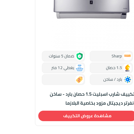
Sharp
ضمان 5 سنوات
1.5 حصان
يغطي 12 متر
بارد / ساخن
0.00
تكييف شارب اسبليت 1.5 حصان بارد - ساخن
نفرتر ديجيتال مزود بخاصية البلازما
مشاهدة عروض التكييف