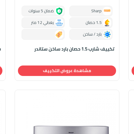
Sharp
ضمان 5 سنوات
1.5 حصان
يغطي 12 متر
بارد / ساخن
0.00
تكييف شارب 1.5 حصان بارد ساخن ستاندر
سع
مشاهدة عروض التكييف