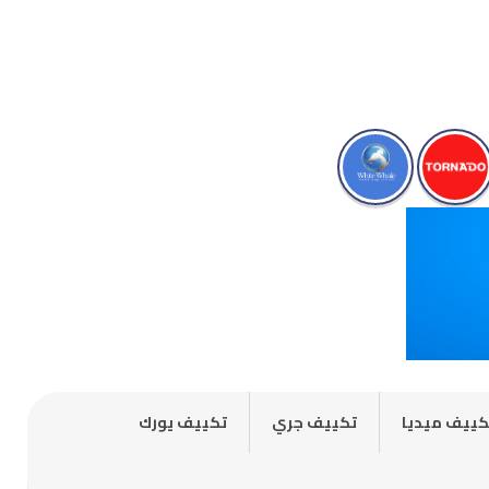
كييف ميديا
تكييف جري
تكييف يورك