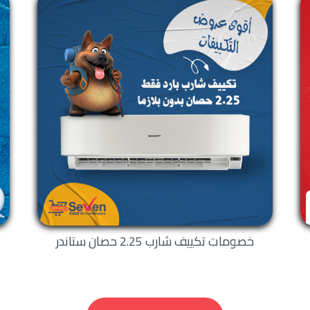
لمتكرر.
: لقد تميزت تكييفات شارب بخاصية غاية من القوة والتي تنقي الهواء وتتخلص من ك
اكمة على الجدران.
ث يقوم تكييف شارب بتوزيع الهواء البارد لكي يحصل المكان على التبريد الفائق أولا
خصومات تكييف شارب 2.25 حصان ستاندر