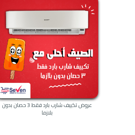
انقطاع التيار الكهربائي ا
خاصية البلازما كلاستر
طريق الجو أو حتى المتر
استنفذت.
خاصية توزيع الهواء: حي
المكان بالكامل.
عروض تكييف شارب بارد فقط 3 حصان بدون
بلازما