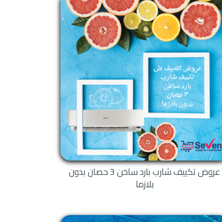
عروض تكييف شارب بارد ساخن 3 حصان بدون
بلازما
تكييف تلقائياً عند حدوث