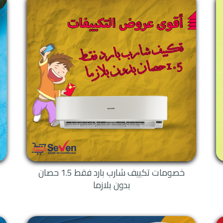
لتربو
ي
الذاتي
للطاقة
2 الحديث
زما
خصومات تكييف شارب بارد فقط 1.5 حصان
بدون بلازما
ات شارب
ي للتكييف : وهي خاصية تميز بها تكييفات شارب فتقوم بالعمل السريع عند قفل ال