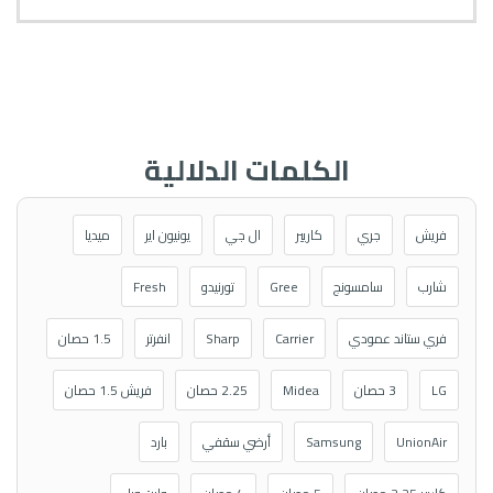
الكلمات الدلالية
فريش
جري
كاريير
ال جي
يونيون اير
ميديا
شارب
سامسونج
Gree
تورنيدو
Fresh
فري ستاند عمودي
Carrier
Sharp
انفرتر
1.5 حصان
LG
3 حصان
Midea
2.25 حصان
فريش 1.5 حصان
UnionAir
Samsung
أرضي سقفي
بارد