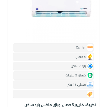
Carrier
5 حصان
بارد / ساخن
ضمان 5 سنوات
يغطي 45 متر
0.00
تكييف كاريير 5 حصان اوبتي ماكس بارد ساخن