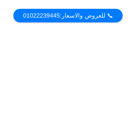
📞 للعروض والاسعار:01022239445
عن تكييف دوت كوم | أقوي عروض واسعار التكييفات
2021 فى مصر
موقع عروض وخصومات التكييفات فى مصر . تعرف على مميزات وعيوب التكييفات واحصل
على افضل سعر
أقسام الموقع
تكييف فريش
تكييف كاريير
تكييف يونيون اير
تكييف شارب